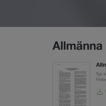
Allmänna 
All
Typ: a
Filst