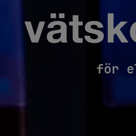
vätsk
för e