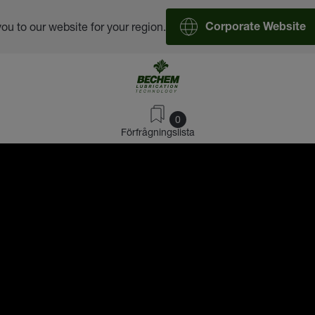
you to our website for your region.
Corporate Website
0
Förfrågningslista