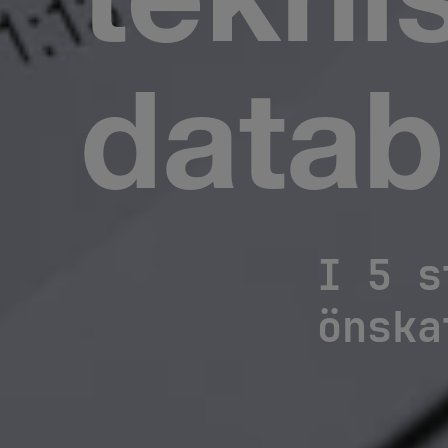
tekni
datab
I 5 s
önska