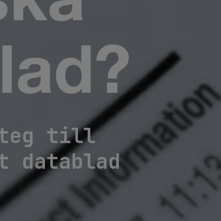
ska
lad?
teg till
t datablad